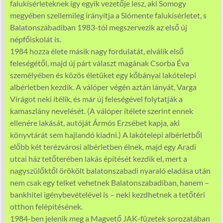
falukísérleteknek így egyik vezetője lesz, aki Somogy
megyében szellemileg irányítja a Siómente falukísérletet, s
Balatonszabadiban 1983-tól megszervezik az első új
népfőiskolát is.
1984 hozza élete másik nagy fordulatát, elválik első
feleségétől, majd új párt választ magának Csorba Éva
személyében és közös életüket egy kőbányai lakótelepi
albérletben kezdik. A válóper végén aztán lányát, Varga
Virágot neki ítélik, és már új feleségével folytatják a
kamaszlány nevelését. (A válóper ítélete szerint ennek
ellenére lakását, autóját Ármós Erzsébet kapja, aki
könyvtárát sem hajlandó kiadni.) A lakótelepi albérletből
előbb két terézvárosi albérletben élnek, majd egy Aradi
utcai ház tetőterében lakás építését kezdik el, mert a
nagyszülőktől örökölt balatonszabadi nyaraló eladása után
nem csak egy telket vehetnek Balatonszabadiban, hanem –
bankhitel igénybevételével is – neki kezdhetnek a tetőtéri
otthon felépítésének.
1984-ben jelenik meg a Magvető JAK-füzetek sorozatában