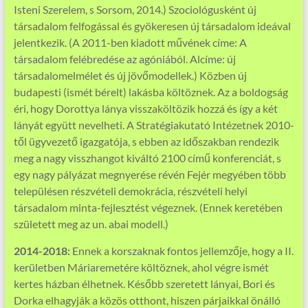
Isteni Szerelem, s Sorsom, 2014.) Szociológusként új
társadalom felfogással és gyökeresen új társadalom ideával
jelentkezik. (A 2011-ben kiadott művének címe: A
társadalom felébredése az agóniából. Alcíme: új
társadalomelmélet és új jövőmodellek.) Közben új
budapesti (ismét bérelt) lakásba költöznek. Az a boldogság
éri, hogy Dorottya lánya visszaköltözik hozzá és így a két
lányát együtt nevelheti. A Stratégiakutató Intézetnek 2010-
től ügyvezető igazgatója, s ebben az időszakban rendezik
meg a nagy visszhangot kiváltó 2100 című konferenciát, s
egy nagy pályázat megnyerése révén Fejér megyében több
településen részvételi demokrácia, részvételi helyi
társadalom minta-fejlesztést végeznek. (Ennek keretében
született meg az un. abai modell.)
2014-2018:
Ennek a korszaknak fontos jellemzője, hogy a II.
kerületben Máriaremetére költöznek, ahol végre ismét
kertes házban élhetnek. Később szeretett lányai, Bori és
Dorka elhagyják a közös otthont, hiszen párjaikkal önálló