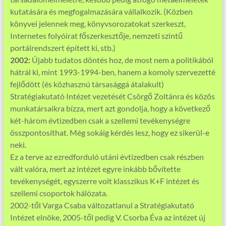
kutatására és megfogalmazására vállalkozik. (Közben
könyvei jelennek meg, könyvsorozatokat szerkeszt,
Internetes folyóirat főszerkesztője, nemzeti szintű
portálrendszert épített ki, stb.)
2002:
Újabb tudatos döntés hoz, de most nem a politikából
hátrál ki, mint 1993-1994-ben, hanem a komoly szervezetté
fejlődött (és közhasznú társasággá átalakult)
Stratégiakutató Intézet vezetését Csörgő Zoltánra és közös
munkatársaikra bízza, mert azt gondolja, hogy a következő
két-három évtizedben csak a szellemi tevékenységre
összpontosíthat. Még sokáig kérdés lesz, hogy ez sikerül-e
neki.
Ez a terve az ezredforduló utáni évtizedben csak részben
vált valóra, mert az intézet egyre inkább bővítette
tevékenységét, egyszerre volt klasszikus K+F intézet és
szellemi csoportok hálózata.
2002-től Varga Csaba változatlanul a Stratégiakutató
Intézet elnöke, 2005-től pedig V. Csorba Éva az intézet új