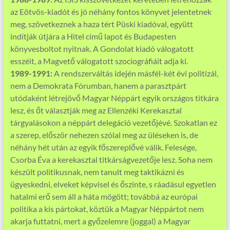
az Eötvös-kiadót és jó néhány fontos könyvet jelentetnek
meg, szövetkeznek a haza tért Püski kiadóval, együtt
indítják útjára a Hitel című lapot és Budapesten
könyvesboltot nyitnak. A Gondolat kiadó válogatott
esszéit, a Magvető válogatott szociográfiáit adja ki.
1989-1991:
A rendszerváltás idején másfél-két évi politizál,
nem a Demokrata Fórumban, hanem a parasztpárt
utódaként létrejövő Magyar Néppárt egyik országos titkára
lesz, és őt választják meg az Ellenzéki Kerekasztal
tárgyalásokon a néppárt delegáció vezetőjévé. Szokatlan ez
a szerep, először nehezen szólal meg az üléseken is, de
néhány hét után az egyik főszereplővé válik. Felesége,
Csorba Éva a kerekasztal titkárságvezetője lesz. Soha nem
készült politikusnak, nem tanult meg taktikázni és
ügyeskedni, elveket képvisel és őszinte, s ráadásul egyetlen
hatalmi erő sem áll a háta mögött; továbbá az európai
politika a kis pártokat, köztük a Magyar Néppártot nem
akarja futtatni, mert a győzelemre (joggal) a Magyar