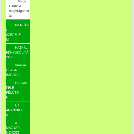
Varga
Csaba A
megvilágosod
ás
IKERLÁN
G
SZERELE
M
HAJNALI
FÉNYSZÓLÍTÁ
SOK
VARGA
CSABA
BARÁTAI
HATVAN
FELÉ
FÉLÚTO
N
ÚJ
ARANYKO
R
A
MAGYAR
NEMZET