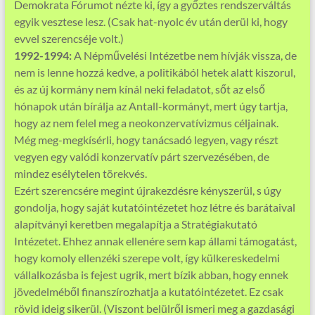
Demokrata Fórumot nézte ki, így a győztes rendszerváltás
egyik vesztese lesz. (Csak hat-nyolc év után derül ki, hogy
evvel szerencséje volt.)
1992-1994:
A Népművelési Intézetbe nem hívják vissza, de
nem is lenne hozzá kedve, a politikából hetek alatt kiszorul,
és az új kormány nem kínál neki feladatot, sőt az első
hónapok után bírálja az Antall-kormányt, mert úgy tartja,
hogy az nem felel meg a neokonzervatívizmus céljainak.
Még meg-megkísérli, hogy tanácsadó legyen, vagy részt
vegyen egy valódi konzervatív párt szervezésében, de
mindez esélytelen törekvés.
Ezért szerencsére megint újrakezdésre kényszerül, s úgy
gondolja, hogy saját kutatóintézetet hoz létre és barátaival
alapítványi keretben megalapítja a Stratégiakutató
Intézetet. Ehhez annak ellenére sem kap állami támogatást,
hogy komoly ellenzéki szerepe volt, így külkereskedelmi
vállalkozásba is fejest ugrik, mert bízik abban, hogy ennek
jövedelméből finanszírozhatja a kutatóintézetet. Ez csak
rövid ideig sikerül. (Viszont belülről ismeri meg a gazdasági