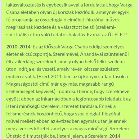
lakásváltoztatás is egybeesik avval a fordulattal, hogy Varga
Csaba életében olyan új korszak kezdődik, amelynek egyik
fő programja az összefoglaló elméleti-filozófiai művek
megírásának kezdete és a választott belső (szellemi-
spirituális) úton való tudatos haladás. Ez már az ÚJ ÉLET!
2010-2014:
Ez az időszak Varga Csaba eddigi személyes
életének csúcspontja. Szerelmével, Ánandával szüntelenül
éli az ikerláng szerelmet, amely olyan belső lelki-szellemi
úton indítja el és vezeti, amely révén kétszer született
emberré válik. (Ezért 2011-ben az új könyve, a Tanítások a
Magasságostól című már egy más, magasabb rangú
szellemiséget képvisel.) Tudatosul benne, hogy szerelmével
együtt ebben az inkarnációban a legfontosabb feladatuk az
isteni minőségű szerelem, szeretet tanítása. Ennek a
felismerésnek köszönhető, hogy szociológiai-filozófiai
művel mellett ebben az évtizedben egymás után jelennek
meg a verses kötetei, amelyek a magas minőségű Szerelem
Út stációit mutatják be. (Isteni jelem, a Szerelem, 2014;