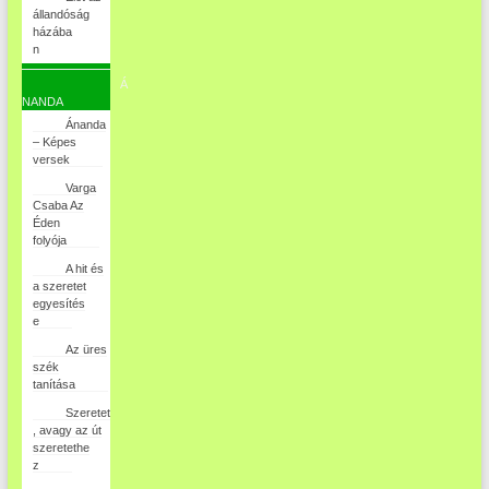
állandóság
házába
n
Á
NANDA
Ánanda
– Képes
versek
Varga
Csaba Az
Éden
folyója
A hit és
a szeretet
egyesítés
e
Az üres
szék
tanítása
Szeretet
, avagy az út
szeretethe
z