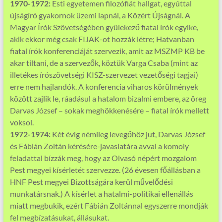
1970-1972:
Esti egyetemen filozófiát hallgat, egyúttal
újságíró gyakornok üzemi lapnál, a Közért Újságnál. A
Magyar Írók Szövetségében gyülekező fiatal írók egyike,
akik ekkor még csak FIJAK-ot hozzák létre; Hatvanban
fiatal írók konferenciáját szervezik, amit az MSZMP KB be
akar tiltani, de a szervezők, köztük Varga Csaba (mint az
illetékes írószövetségi KISZ-szervezet vezetőségi tagjai)
erre nem hajlandók. A konferencia viharos körülmények
között zajlik le, ráadásul a hatalom bizalmi embere, az öreg
Darvas József – sokak meghökkenésére – fiatal írók mellett
voksol.
1972-1974:
Két évig némileg levegőhöz jut, Darvas József
és Fábián Zoltán kérésére-javaslatára avval a komoly
feladattal bízzák meg, hogy az Olvasó népért mozgalom
Pest megyei kísérletét szervezze. (26 évesen főállásban a
HNF Pest megyei Bizottságára kerül művelődési
munkatársnak.) A kísérlet a hatalmi-politikai ellenállás
miatt megbukik, ezért Fábián Zoltánnal egyszerre mondják
fel megbízatásukat, állásukat.