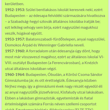
kerületben.
1952-1953:
Szülei bentlakásos iskolát keresnek neki, ezért
Budapesten – az édesapa felvidéki származására hivatkozva
– a Szabadság-hegyi szlovák általános iskolába íratják be;
ezt lelkileg sehogy sem bírja, ezért nagyszülei magukhoz
veszik, húgával együtt.
1953-1957:
Balatonszabadi-fürdőtelepen, anyai nagyszülei,
Domokos Árpád és Wenninger Gabriella neveli.
1957-1960:
A forradalom után édesanyja úgy dönt, hogy
most már visszaveszi magához, ezért az általános iskolai VI-
VIII. osztályt Budapesten (a Ferencvárosban), a Knézich
utcai általános iskolában végzi.
1960-1964:
Budapesten, Óbudán, a Körösi Csoma Sándor
Gimnáziumba jár, és ott érettségizik. Édesanyja közben
férjhez megy, így a gimnáziumi évek nagy részét egyedül éli
az anyai nagyszülők józsefvárosi, Kisfaludy utcai lakásában.
Ebben a lakásban gimnazisták, egyetemisták és fiatal
értelmiségiek számára Forrás néven szellemi csoportot
alakít. Egyetemre biológia-földrajz szakra (ELTE TTK)