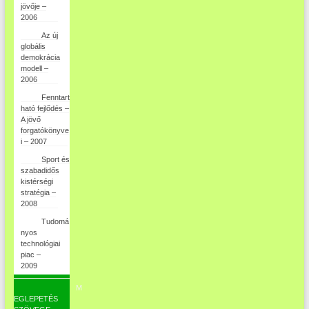
jövője –
2006
Az új
globális
demokrácia
modell –
2006
Fenntart
ható fejlődés –
A jövő
forgatókönyve
i – 2007
Sport és
szabadidős
kistérségi
stratégia –
2008
Tudomá
nyos
technológiai
piac –
2009
M
EGLEPETÉS