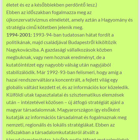
életet és ez a későbbiekben perdöntő lesz.)
Ebben az időszakban fogalmazza meg az
újkonzervatívizmus elméletét, amely aztán a Hagyomány és
stratégia című kötetben jelenik meg.
1994-2001:
1993-94-ban tudatosan hátat fordít a
politikának, majd családjával Budapestről kiköltözik
Nagykovácsiba. A gazdasági vállalkozások közben
megbuknak, vagy nem hoznak eredményt, de a
kutatóintézet egy nagyobb válság után nagyjából
stabilizálódik. Már 1992-93-ban felismeri, hogy amíg a
hazai rendszerváltásra koncentrált, a fejlett világ egy
globális váltást kezdett el, és az információs kor közeledik.
Külföldi utak tapasztalatai és szisztematikus elemzések
után – intézetével közösen – új átfogó stratégiát ajánl a
magyar társadalomnak. Magyarországon így elsőként
kutatják az információs társadalmat és fogalmaznak meg
nemzeti, regionális és lokális stratégiákat. Ebben az
időszakban a társadalomkutatásról átvált a
társadalomelméletre, később pedig átfogó metaelméletek