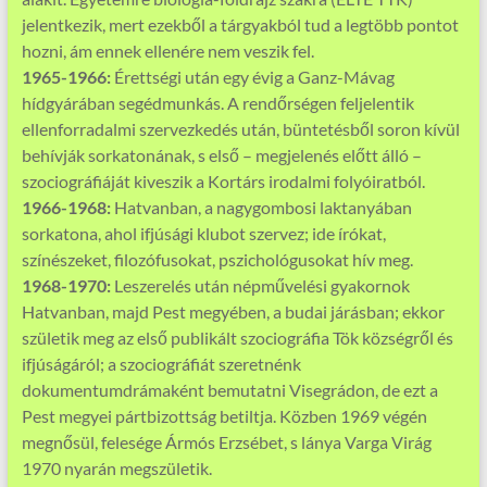
jelentkezik, mert ezekből a tárgyakból tud a legtöbb pontot
hozni, ám ennek ellenére nem veszik fel.
1965-1966:
Érettségi után egy évig a Ganz-Mávag
hídgyárában segédmunkás. A rendőrségen feljelentik
ellenforradalmi szervezkedés után, büntetésből soron kívül
behívják sorkatonának, s első – megjelenés előtt álló –
szociográfiáját kiveszik a Kortárs irodalmi folyóiratból.
1966-1968:
Hatvanban, a nagygombosi laktanyában
sorkatona, ahol ifjúsági klubot szervez; ide írókat,
színészeket, filozófusokat, pszichológusokat hív meg.
1968-1970:
Leszerelés után népművelési gyakornok
Hatvanban, majd Pest megyében, a budai járásban; ekkor
születik meg az első publikált szociográfia Tök községről és
ifjúságáról; a szociográfiát szeretnénk
dokumentumdrámaként bemutatni Visegrádon, de ezt a
Pest megyei pártbizottság betiltja. Közben 1969 végén
megnősül, felesége Ármós Erzsébet, s lánya Varga Virág
1970 nyarán megszületik.