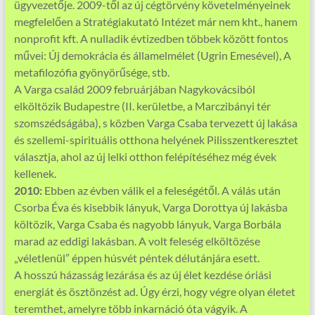
ügyvezetője. 2009-től az új cégtörvény követelményeinek
megfelelően a Stratégiakutató Intézet már nem kht., hanem
nonprofit kft. A nulladik évtizedben többek között fontos
művei: Új demokrácia és államelmélet (Ugrin Emesével), A
metafilozófia gyönyörűsége, stb.
A Varga család 2009 februárjában Nagykovácsiból
elköltözik Budapestre (II. kerületbe, a Marczibányi tér
szomszédságába), s közben Varga Csaba tervezett új lakása
és szellemi-spirituális otthona helyének Pilisszentkeresztet
választja, ahol az új lelki otthon felépítéséhez még évek
kellenek.
2010:
Ebben az évben válik el a feleségétől. A válás után
Csorba Éva és kisebbik lányuk, Varga Dorottya új lakásba
költözik, Varga Csaba és nagyobb lányuk, Varga Borbála
marad az eddigi lakásban. A volt feleség elköltözése
„véletlenül” éppen húsvét péntek délutánjára esett.
A hosszú házasság lezárása és az új élet kezdése óriási
energiát és ösztönzést ad. Úgy érzi, hogy végre olyan életet
teremthet, amelyre több inkarnáció óta vágyik. A