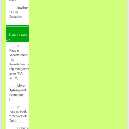
Intellige
ns civil
társadalo
m
V
ILÁGREFORM
OK
A
Magyar
Szeretetembe
r és
Szeretetközös
ség Mozgalom
terve (MA-
SZEM)
Milyen
Új Aranykort
teremtsünk
?
A
húszas évek
reményeinek
fénye
Dokume