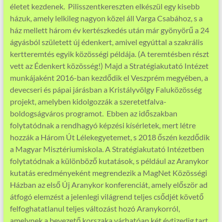
életet kezdenek. Pilisszentkereszten elkészül egy kisebb
házuk, amely lelkileg nagyon közel áll Varga Csabához, s a
ház mellett három év kertészkedés után már gyönyörű a 24
ágyásból született új édenkert, amivel egyúttal a szakrális
kertteremtés egyik közösségi példája. (A teremtésben részt
vett az Édenkert közösség!) Majd a Stratégiakutató Intézet
munkájaként 2016-ban kezdődik el Veszprém megyében, a
devecseri és pápai járásban a Kristályvölgy Faluközösség
projekt, amelyben kidolgozzák a szeretetfalva-
boldogságváros programot. Ebben az időszakban
folytatódnak a rendhagyó képzési kísérletek, mert létre
hozzák a Három Út Lélekegyetemet, s 2018 őszén kezdődik
a Magyar Misztériumiskola. A Stratégiakutató Intézetben
folytatódnak a különböző kutatások, s például az Aranykor
kutatás eredményeként megrendezik a MagNet Közösségi
Házban az első Új Aranykor konferenciát, amely először ad
átfogó elemzést a jelenlegi világrend teljes csődjét követő
felfoghatatlanul teljes változást hozó Aranykorról,
amelynek a bevezető korszaka várhatóan két évtizedig tart.