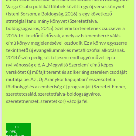
Varga Csaba publikál többek között egy új verseskönyvet
(Isteni Sorsom, a Boldogság, 2016), s egy következő
stratégiai tanulmány könyvet (Szeretetfalva,
boldogságváros, 2015). Szellemi történetének csúcsévei a
2016-tól kezdődő időszak, amely az Istenemberré válás
című könyv megjelenésével kezdődik. Ez a könyv egyszerre
tekinthető új evangéliumnak és metafilozófiai alkotásnak.
2018 őszén pedig két teljesen rendhagyó művel lép a
nyilvánosság elé. A „Megváltó Szerelem” című képes
verskötet új műfajt teremt és az ikerláng szerelem csodáját
mutatja be. Az „Új Aranykor kapujában” esszékötet a
földbolygó és az emberiség új programját (Szeretet Ember,
szeretetcsalád, szeretetfalva-boldogságváros,
szeretetnemzet, szeretetkor) vázolja fel.
ÚJ
HÍREK,