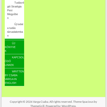
Tudásré
gió Stratégia
Pest
Megyébe
n
Új tudat
a tudás
társadalomba
n
ÚJ
KÖNYVE
K
KAPCSOL
ÓDÓ
LINKEK
WRITTEN
BY CSABA
VARGA IN
ENGLISH
Copyright © 2026
Varga Csaba
. All rights reserved. Theme
Spacious
by
ThemeGrill. Powered by:
WordPress
.