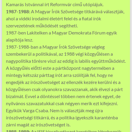
Kamarás Istvánnal írt Reformvár című utópiájuk.
1987-1988:
A Magyar Írók Szövetsége titkárává választják,
ahol a vidéki irodalmi életért felel és a fiatal írók
szervezetének működését segítheti.
1987-ben Lakitelken a Magyar Demokrata Fórum egyik
alapítója lesz.
1987-1988-ban a Magyar Írók Szövetsége végleg
szembekerül a politikával, az 1988 végi közgyűlésen a
nagypolitika törésre viszi az eddig is labilis együttműködést.
A közgyűlés előtti este a pártközpont nagytermében a
mintegy kétszáz párttag írót arra szólítják fel, hogy ne
engedjék az írószövetséget az ellenzék kezére kerülni és a
közgyűlésen csak olyanokra szavazzanak, akik élvezi a párt
bizalmát. Evvel a döntéssel többen nem értenek egyet, de
nyilvános szavazatukkal csak négyen merik ezt kifejezni.
Egyikük Varga Csaba. Nem is választják meg újra
írószövetségi titkárrá, és a politika igyekszik karanténba
zárni magát az írószövetséget is.
1988-1989:
Az ISIS kisszövetkezet keretében létrehozzák