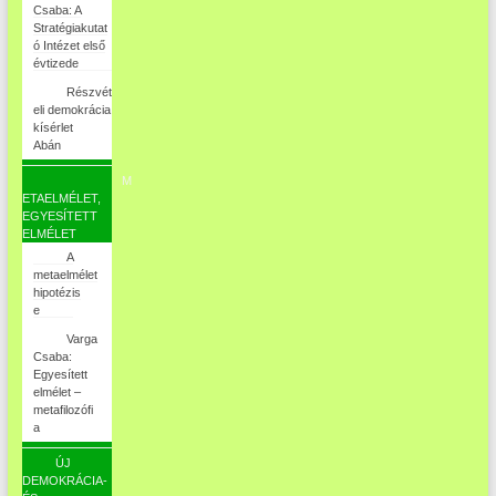
Csaba: A
Stratégiakutat
ó Intézet első
évtizede
Részvét
eli demokrácia
kísérlet
Abán
M
ETAELMÉLET,
EGYESÍTETT
ELMÉLET
A
metaelmélet
hipotézis
e
Varga
Csaba:
Egyesített
elmélet –
metafilozófi
a
ÚJ
DEMOKRÁCIA-