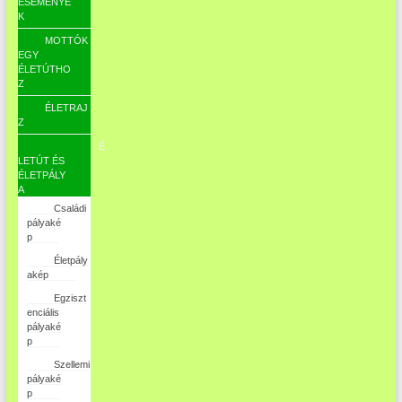
ESEMÉNYE
K
MOTTÓK
EGY
ÉLETÚTHO
Z
ÉLETRAJ
Z
É
LETÚT ÉS
ÉLETPÁLY
A
Családi
pályaké
p
Életpály
akép
Egziszt
enciális
pályaké
p
Szellemi
pályaké
p