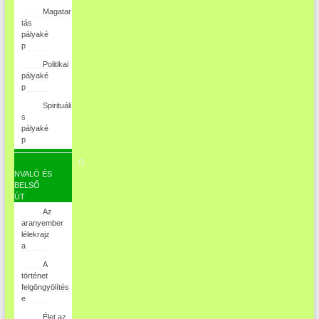
Magatar
tás
pályaké
p
Politikai
pályaké
p
Spirituáli
s
pályaké
p
Ö
NVALÓ ÉS
BELSŐ
ÚT
Az
aranyember
lélekrajz
a
A
történet
felgöngyölítés
e
Élet az