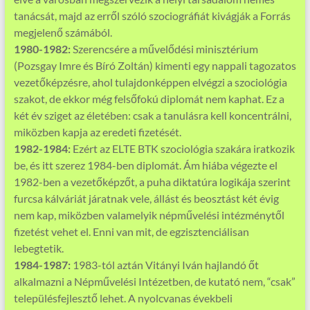
tanácsát, majd az erről szóló szociográfiát kivágják a Forrás
megjelenő számából.
1980-1982:
Szerencsére a művelődési minisztérium
(Pozsgay Imre és Bíró Zoltán) kimenti egy nappali tagozatos
vezetőképzésre, ahol tulajdonképpen elvégzi a szociológia
szakot, de ekkor még felsőfokú diplomát nem kaphat. Ez a
két év sziget az életében: csak a tanulásra kell koncentrálni,
miközben kapja az eredeti fizetését.
1982-1984:
Ezért az ELTE BTK szociológia szakára iratkozik
be, és itt szerez 1984-ben diplomát. Ám hiába végezte el
1982-ben a vezetőképzőt, a puha diktatúra logikája szerint
furcsa kálváriát járatnak vele, állást és beosztást két évig
nem kap, miközben valamelyik népművelési intézménytől
fizetést vehet el. Enni van mit, de egzisztenciálisan
lebegtetik.
1984-1987:
1983-tól aztán Vitányi Iván hajlandó őt
alkalmazni a Népművelési Intézetben, de kutató nem, “csak”
településfejlesztő lehet. A nyolcvanas évekbeli