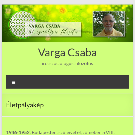
Skip
to
content
Varga Csaba
író, szociológus, filozófus
Menu
Életpályakép
1946-1952:
Budapesten, szüleivel él, zömében a VIII.