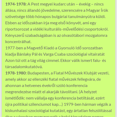
1974-1978:
A Pest megyei kudarc után – évekig – nincs
állása, nincs állandó jövedelme, szerencsére a Magyar Írók
szövetsége több hónapos bulgáriai tanulmányútra küldi.
Ebben az időszakban írja meg első könyvét, ami egy
riportsorozat a vidéki kulturális-művelődési csoportokról.
Kényszerű szabadságában is az olvasótábori mozgalomra
koncentrálhat.
1977-ben a Magvető Kiadó a Gyorsuló Idő sorozatban
kiadja Bánlaky Pál és Varga Csaba szociológiai vitairatát
Azon túl ott a tág világ címmel. Ekkor válik ismert falu- és
társadalomkutatóvá.
1978-1980:
Budapesten, a Fiatal Művészek Klubját vezeti,
amely akkor az ellenzéki fiatal művészek fellegvára, de
ahonnan a hetvenes évekről szóló konferencia
megrendezése miatt el akarják távolítani. (A helyzet
ismétlődik: nem vállalja egy konferencia betiltását, ezért
újra politikai szilenciumot kap…) 1979-ben hárman végzik a
kiskunhalasi szociológiai kutatást, egy ártatlan felszólítással
élve a városban megszervezik a helyi társadalom nemes