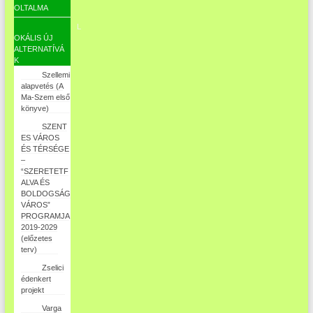
OLTALMA
L
OKÁLIS ÚJ
ALTERNATÍVÁ
K
Szellemi
alapvetés (A
Ma-Szem első
könyve)
SZENT
ES VÁROS
ÉS TÉRSÉGE
–
“SZERETETF
ALVA ÉS
BOLDOGSÁG
VÁROS”
PROGRAMJA
2019-2029
(előzetes
terv)
Zselici
édenkert
projekt
Varga