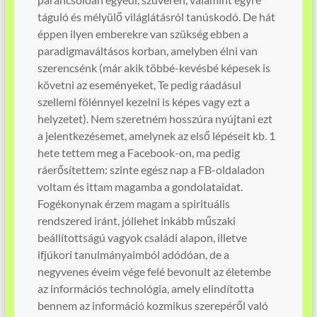
táguló és mélyülő világlátásról tanúskodó. De hát
éppen ilyen emberekre van szükség ebben a
paradigmaváltásos korban, amelyben élni van
szerencsénk (már akik többé-kevésbé képesek is
követni az eseményeket, Te pedig ráadásul
szellemi fölénnyel kezelni is képes vagy ezt a
helyzetet). Nem szeretném hosszúra nyújtani ezt
a jelentkezésemet, amelynek az első lépéseit kb. 1
hete tettem meg a Facebook-on, ma pedig
ráerősítettem: szinte egész nap a FB-oldaladon
voltam és ittam magamba a gondolataidat.
Fogékonynak érzem magam a spirituális
rendszered iránt, jóllehet inkább műszaki
beállítottságú vagyok családi alapon, illetve
ifjúkori tanulmányaimból adódóan, de a
negyvenes éveim vége felé bevonult az életembe
az információs technológia, amely elindította
bennem az információ kozmikus szerepéről való