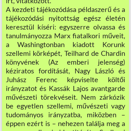
írt, vitatkozott.
A kezdeti tájékozódása példaszerű és a
tájékozódási nyitottság egész életén
keresztül kíséri: egyszerre olvassa és
tanulmányozza Marx fiatalkori műveit,
a Washingtonban kiadott Korunk
szellemi körképét, Teilhard de Chardin
könyvének (Az emberi jelenség)
kéziratos fordítását, Nagy László és
Juhász Ferenc képviselte költői
irányzatot és Kassák Lajos avantgarde
művészeti törekvéseit. Nem zárkózik
be egyetlen szellemi, művészeti vagy
tudományos irányzatba, miközben –
éppen ezért is – nehezen találja meg a