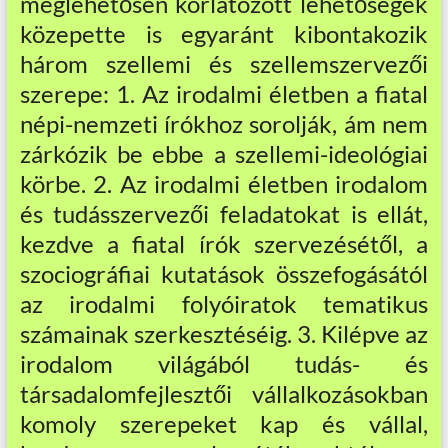
meglehetősen korlátozott lehetőségek
közepette is egyaránt kibontakozik
három szellemi és szellemszervezői
szerepe: 1. Az irodalmi életben a fiatal
népi-nemzeti írókhoz sorolják, ám nem
zárkózik be ebbe a szellemi-ideológiai
körbe. 2. Az irodalmi életben irodalom
és tudásszervezői feladatokat is ellát,
kezdve a fiatal írók szervezésétől, a
szociográfiai kutatások összefogásától
az irodalmi folyóiratok tematikus
számainak szerkesztéséig. 3. Kilépve az
irodalom világából tudás- és
társadalomfejlesztői vállalkozásokban
komoly szerepeket kap és vállal,