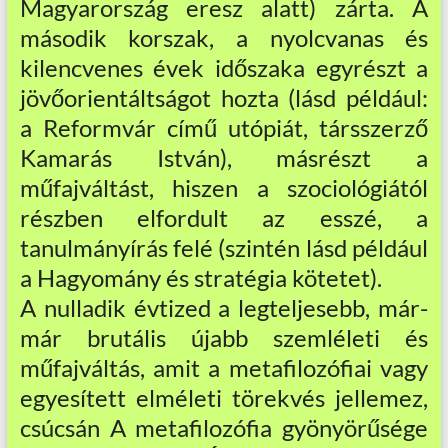
Magyarország eresz alatt) zárta. A
második korszak, a nyolcvanas és
kilencvenes évek időszaka egyrészt a
jövőorientáltságot hozta (lásd például:
a Reformvár című utópiát, társszerző
Kamarás István), másrészt a
műfajváltást, hiszen a szociológiától
részben elfordult az esszé, a
tanulmányírás felé (szintén lásd például
a Hagyomány és stratégia kötetet).
A nulladik évtized a legteljesebb, már-
már brutális újabb szemléleti és
műfajváltás, amit a metafilozófiai vagy
egyesített elméleti törekvés jellemez,
csúcsán A metafilozófia gyönyörűsége