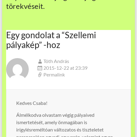
törekvéseit.
Egy gondolat a “
Szellemi
pályakép
” -hoz
Tóth András
2015-12-22 at 23:39
Permalink
Kedves Csaba!
Álmélkodva olvastam végig pályaíved
ismertetését, amely önmagában is
irígylésreméltóan változatos és tiszteletet
parancsolóan egyedi, szuverén, valamint egyre