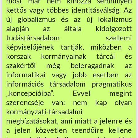
most már nem kínozza semmilyen
kettős vagy többes identitásválság. Az
új globalizmus és az új lokalizmus
alapján az általa kidolgozott
tudástársadalom szellemi
képviselőjének tartják, miközben a
korszak kormányainak tárcái és
szakértői még beleragadnak az
informatikai vagy jobb esetben az
információs társadalom pragmatikus
„koncepcióiba”. Evvel megint
szerencséje van: nem kap olyan
kormányzati-társadalmi
megbízatásokat, ami miatt a jelenre és
a jelen közvetlen teendőire kellene