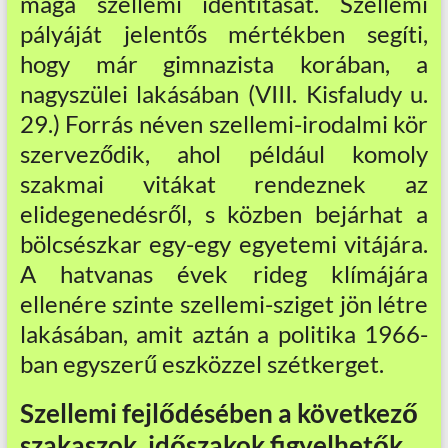
maga szellemi identitását. Szellemi
pályáját jelentős mértékben segíti,
hogy már gimnazista korában, a
nagyszülei lakásában (VIII. Kisfaludy u.
29.) Forrás néven szellemi-irodalmi kör
szerveződik, ahol például komoly
szakmai vitákat rendeznek az
elidegenedésről, s közben bejárhat a
bölcsészkar egy-egy egyetemi vitájára.
A hatvanas évek rideg klímájára
ellenére szinte szellemi-sziget jön létre
lakásában, amit aztán a politika 1966-
ban egyszerű eszközzel szétkerget.
Szellemi fejlődésében a következő
szakaszok, időszakok figyelhetők