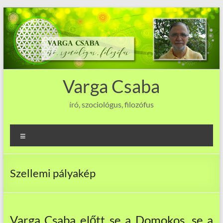
Skip
to
content
Varga Csaba
író, szociológus, filozófus
Menu
Szellemi pályakép
Varga Csaba előtt se a Domokos, se a