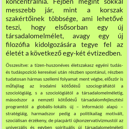
koncentrálnia. Fejben megint sokkal
messzebb jár, mint a korszak
szakértőinek többsége, ami lehetővé
teszi, hogy elsősorban egy új
társadalomelmélet, avagy egy új
filozófia kidolgozására tegye fel az
életét a következő egy-két évtizedben.
Összesítve: a tízen-huszonéves életszakasz egyéni tudás-
és tudáspozíció keresései után részben spontánul, részben
tudatosan hármas szellemi folyamat ment végbe, először is
műfajilag az irodalmi kötődésű szociográfiától a
szociológiáig, s a szociológiától a társadalomelméletig,
másodszor a nemzeti kötődésű társadalomfejlesztési
programtól a globális-lokális új – információ alapú –
stratégiáig, harmadszor pedig a politikailag motivált,
szociálisan érzékeny, de piacpárti újkonzervatívizmustól az
univerzális és egyben spirituális új társadalomelméleti