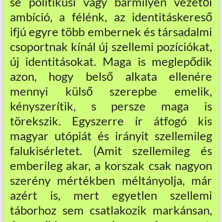
se politikusi vagy bármilyen vezetői
ambíció, a félénk, az identitáskereső
ifjú egyre több embernek és társadalmi
csoportnak kínál új szellemi pozíciókat,
új identitásokat. Maga is meglepődik
azon, hogy belső alkata ellenére
mennyi külső szerepbe emelik,
kényszerítik, s persze maga is
törekszik. Egyszerre ír átfogó kis
magyar utópiát és irányit szellemileg
falukisérletet. (Amit szellemileg és
emberileg akar, a korszak csak nagyon
szerény mértékben méltányolja, már
azért is, mert egyetlen szellemi
táborhoz sem csatlakozik markánsan,