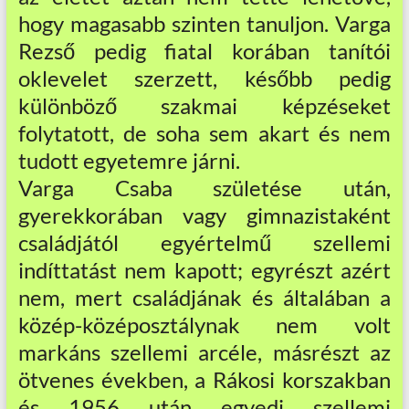
hogy magasabb szinten tanuljon. Varga
Rezső pedig fiatal korában tanítói
oklevelet szerzett, később pedig
különböző szakmai képzéseket
folytatott, de soha sem akart és nem
tudott egyetemre járni.
Varga Csaba születése után,
gyerekkorában vagy gimnazistaként
családjától egyértelmű szellemi
indíttatást nem kapott; egyrészt azért
nem, mert családjának és általában a
közép-középosztálynak nem volt
markáns szellemi arcéle, másrészt az
ötvenes években, a Rákosi korszakban
és 1956 után egyedi szellemi