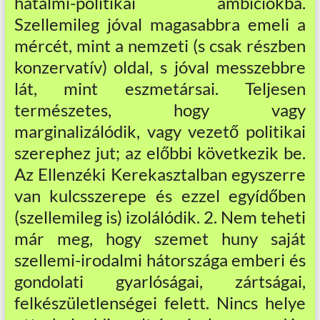
hatalmi-politikai ambíciókba.
Szellemileg jóval magasabbra emeli a
mércét, mint a nemzeti (s csak részben
konzervatív) oldal, s jóval messzebbre
lát, mint eszmetársai. Teljesen
természetes, hogy vagy
marginalizálódik, vagy vezető politikai
szerephez jut; az előbbi következik be.
Az Ellenzéki Kerekasztalban egyszerre
van kulcsszerepe és ezzel egyídőben
(szellemileg is) izolálódik. 2. Nem teheti
már meg, hogy szemet huny saját
szellemi-irodalmi hátországa emberi és
gondolati gyarlóságai, zártságai,
felkészületlenségei felett. Nincs helye