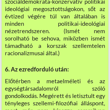
szociáldemokrata-konzervatív politikai
ideológiai megosztottságokon, sőt az
évtized végére túl van általában is
minden politikai-ideológiai
nézetrendszeren. (Ismét nem
sorolható be sehova, miközben ismét
támadható a korszak szellemtelen
racionalizmusai által.)
6. Az ezredforduló után:
Előtérben a metaelméleti és az
egységtársadalomról szóló
gondolkodás. Megérett és letisztult egy
tényleges szellemi-filozófiai álláspont,