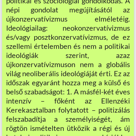
politikai és szociológiai gondolkodás. A
népi gondolat megújításától az
újkonzervatívizmus elméletéig.
Ideológiailag: neokonzervatívizmus
és/vagy posztkonzervatívizmus, de ez
szellemi értelemben és nem a politikai
ideológiák szerint, azaz
újkonzervatívizmuson nem a globális
világ neoliberális ideológiáját érti. Ez az
időszak egyaránt hozza meg a külső és
belső szabadságot: 1. A másfél-két éves
intenzív – főként az Ellenzéki
Kerekasztalban folytatott – politizálás
felszabadítja a személyiségét, ám
rögtön ismételten ütközik a régi és új