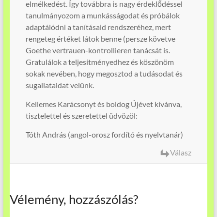
elmélkedést. Így továbbra is nagy érdeklődéssel
tanulmányozom a munkásságodat és próbálok
adaptálódni a tanításaid rendszeréhez, mert
rengeteg értéket látok benne (persze követve
Goethe vertrauen-kontrollieren tanácsát is.
Gratulálok a teljesítményedhez és köszönöm
sokak nevében, hogy megosztod a tudásodat és
sugallataidat velünk.
Kellemes Karácsonyt és boldog Újévet kívánva,
tisztelettel és szeretettel üdvözöl:
Tóth András (angol-orosz fordító és nyelvtanár)
Válasz
Vélemény, hozzászólás?