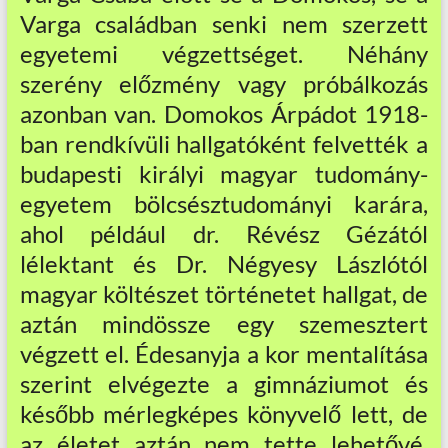
Varga családban senki nem szerzett
egyetemi végzettséget. Néhány
szerény előzmény vagy próbálkozás
azonban van. Domokos Árpádot 1918-
ban rendkívüli hallgatóként felvették a
budapesti királyi magyar tudomány-
egyetem bölcsésztudományi karára,
ahol például dr. Révész Gézától
lélektant és Dr. Négyesy Lászlótól
magyar költészet történetet hallgat, de
aztán mindössze egy szemesztert
végzett el. Édesanyja a kor mentalítása
szerint elvégezte a gimnáziumot és
később mérlegképes könyvelő lett, de
az életet aztán nem tette lehetővé,