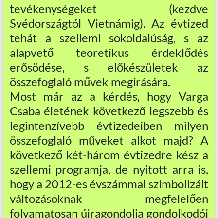
tevékenységeket (kezdve
Svédországtól Vietnámig). Az évtized
tehát a szellemi sokoldalúság, s az
alapvető teoretikus érdeklődés
erősödése, s előkészületek az
összefoglaló művek megírására.
Most már az a kérdés, hogy Varga
Csaba életének következő legszebb és
legintenzívebb évtizedeiben milyen
összefoglaló műveket alkot majd? A
következő két-három évtizedre kész a
szellemi programja, de nyitott arra is,
hogy a 2012-es évszámmal szimbolizált
változásoknak megfelelően
folyamatosan újragondolja gondolkodói