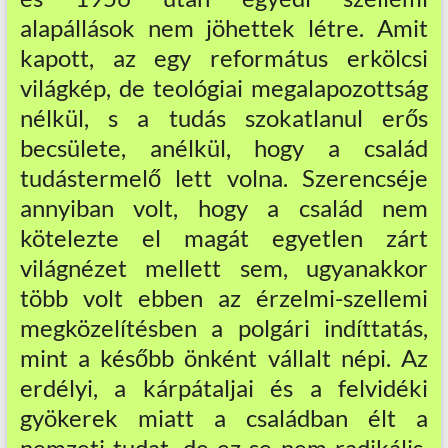
alapállások nem jöhettek létre. Amit
kapott, az egy református erkölcsi
világkép, de teológiai megalapozottság
nélkül, s a tudás szokatlanul erős
becsülete, anélkül, hogy a család
tudástermelő lett volna. Szerencséje
annyiban volt, hogy a család nem
kötelezte el magát egyetlen zárt
világnézet mellett sem, ugyanakkor
több volt ebben az érzelmi-szellemi
megközelítésben a polgári indíttatás,
mint a később önként vállalt népi. Az
erdélyi, a kárpátaljai és a felvidéki
gyökerek miatt a családban élt a
nemzeti tudat, de ez se nem radikális,