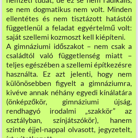
se nem dogmatikus nem volt. Minden
ellentétes és nem tisztázott hatástól
függetlenül a feladat egyértelmű volt:
saját szellemi kozmoszt kell kiépíteni.
A gimnáziumi időszakot – nem csak a
családtól való függetlenség miatt –
teljes egészében a szellemi építkezésre
használta. Ez azt jelenti, hogy nem
különösebben figyelt a gimnáziumra,
kivéve annak néhány egyedi kínálatára
(önképzőkör, gimnáziumi újság,
rendhagyó irodalmi „szakkör” az
osztályban, színjátszókör), hanem
szinte éjjel-nappal olvasott, jegyzetelt,