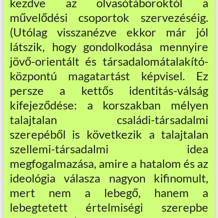
kezdve az olvasótáboroktól a
művelődési csoportok szervezéséig.
(Utólag visszanézve ekkor már jól
látszik, hogy gondolkodása mennyire
jövő-orientált és társadalomátalakító-
központú magatartást képvisel. Ez
persze a kettős identitás-válság
kifejeződése: a korszakban mélyen
talajtalan családi-társadalmi
szerepéből is következik a talajtalan
szellemi-társadalmi idea
megfogalmazása, amire a hatalom és az
ideológia válasza nagyon kifinomult,
mert nem a lebegő, hanem a
lebegtetett értelmiségi szerepbe