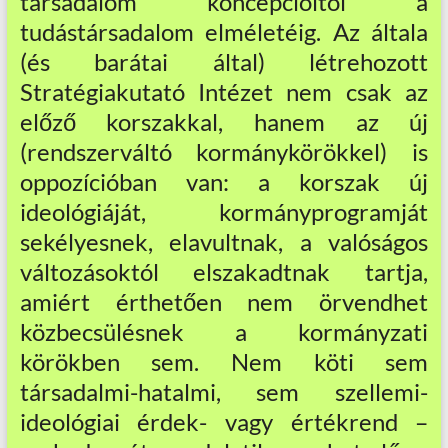
társadalom koncepcióitól a
tudástársadalom elméletéig. Az általa
(és barátai által) létrehozott
Stratégiakutató Intézet nem csak az
előző korszakkal, hanem az új
(rendszerváltó kormánykörökkel) is
oppozícióban van: a korszak új
ideológiáját, kormányprogramját
sekélyesnek, elavultnak, a valóságos
változásoktól elszakadtnak tartja,
amiért érthetően nem örvendhet
közbecsülésnek a kormányzati
körökben sem. Nem köti sem
társadalmi-hatalmi, sem szellemi-
ideológiai érdek- vagy értékrend –