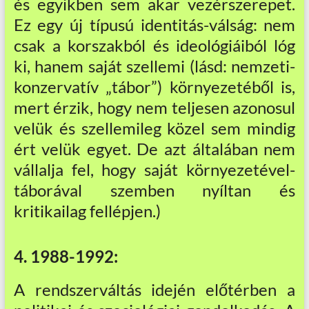
és egyikben sem akar vezérszerepet.
Ez egy új típusú identitás-válság: nem
csak a korszakból és ideológiáiból lóg
ki, hanem saját szellemi (lásd: nemzeti-
konzervatív „tábor”) környezetéből is,
mert érzik, hogy nem teljesen azonosul
velük és szellemileg közel sem mindig
ért velük egyet. De azt általában nem
vállalja fel, hogy saját környezetével-
táborával szemben nyíltan és
kritikailag fellépjen.)
4. 1988-1992:
A rendszerváltás idején előtérben a